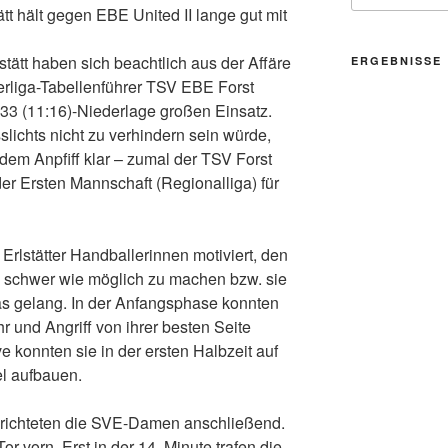
ätt hält gegen EBE United II lange gut mit
tätt haben sich beachtlich aus der Affäre
ERGEBNISSE
rliga-Tabellenführer TSV EBE Forst
22:33 (11:16)-Niederlage großen Einsatz.
lichts nicht zu verhindern sein würde,
m Anpfiff klar – zumal der TSV Forst
er Ersten Mannschaft (Regionalliga) für
rlstätter Handballerinnen motiviert, den
 schwer wie möglich zu machen bzw. sie
as gelang. In der Anfangsphase konnten
hr und Angriff von ihrer besten Seite
ve konnten sie in der ersten Halbzeit auf
el aufbauen.
berichteten die SVE-Damen anschließend.
r vorn. Erst in der 14. Minute trafen die