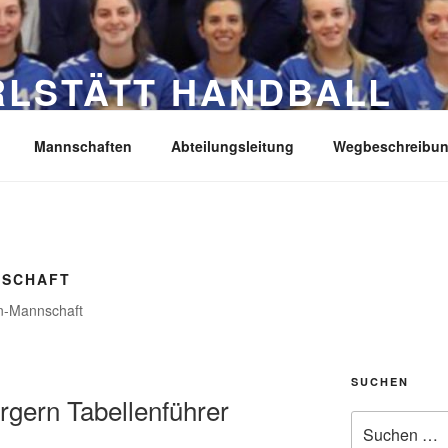
RLSTÄTT HANDBALL
Mannschaften
Abteilungsleitung
Wegbeschreibu
NSCHAFT
en-Mannschaft
SUCHEN
gern Tabellenführer
Suche
nach: