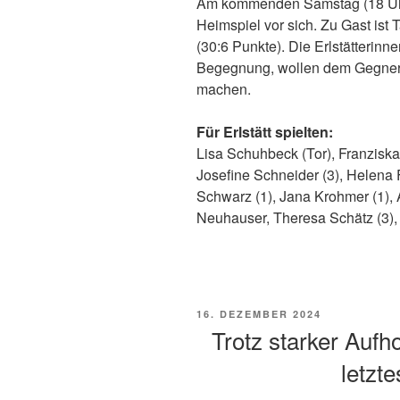
Am kommenden Samstag (18 Uhr)
Heimspiel vor sich. Zu Gast ist 
(30:6 Punkte). Die Erlstätterinn
Begegnung, wollen dem Gegner 
machen.
Für Erlstätt spielten:
Lisa Schuhbeck (Tor), Franziska
Josefine Schneider (3), Helena 
Schwarz (1), Jana Krohmer (1),
Neuhauser, Theresa Schätz (3), 
VERÖFFENTLICHT
16. DEZEMBER 2024
AM
Trotz starker Aufho
letzt