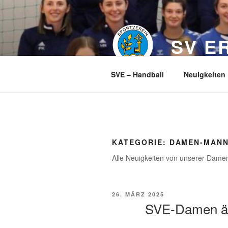
Zum
Inhalt
springen
SV E
SVE – Handball
Neuigkeiten
KATEGORIE:
DAMEN-MAN
Alle Neuigkeiten von unserer Dam
VERÖFFENTLICHT
26. MÄRZ 2025
AM
SVE-Damen är