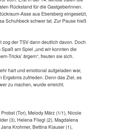
sten Rückstand für die Gastgeberinnen.
Rückraum-Asse aus Ebersberg eingesetzt,
isa Schuhbeck schwer tat. Zur Pause hieß
it zog der TSV dann deutlich davon. Doch
en Spaß am Spiel „und wir konnten die
n-Tricks’ ärgern“, freuten sie sich.
ehr hart und emotional aufgeladen war,
 Ergebnis zufrieden. Denn das Ziel, es
er zu machen, wurde erreicht.
Probst (Tor), Melody März (1/1), Nicole
der (3), Helena Fliegl (2), Magdalena
 Jana Krohmer, Bettina Klauser (1),