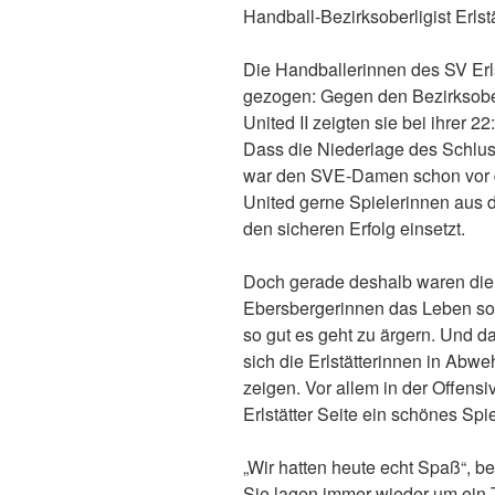
Handball-Bezirksoberligist Erlst
Die Handballerinnen des SV Erls
gezogen: Gegen den Bezirksobe
United II zeigten sie bei ihrer 
Dass die Niederlage des Schluss
war den SVE-Damen schon vor de
United gerne Spielerinnen aus d
den sicheren Erfolg einsetzt.
Doch gerade deshalb waren die E
Ebersbergerinnen das Leben so
so gut es geht zu ärgern. Und d
sich die Erlstätterinnen in Abwe
zeigen. Vor allem in der Offensi
Erlstätter Seite ein schönes Spi
„Wir hatten heute echt Spaß“, 
Sie lagen immer wieder um ein To