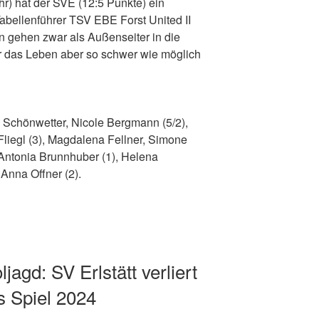
 hat der SVE (12:5 Punkte) ein
Tabellenführer TSV EBE Forst United II
en gehen zwar als Außenseiter in die
das Leben aber so schwer wie möglich
 Schönwetter, Nicole Bergmann (5/2),
Fliegl (3), Magdalena Fellner, Simone
 Antonia Brunnhuber (1), Helena
Anna Offner (2).
ljagd: SV Erlstätt verliert
es Spiel 2024