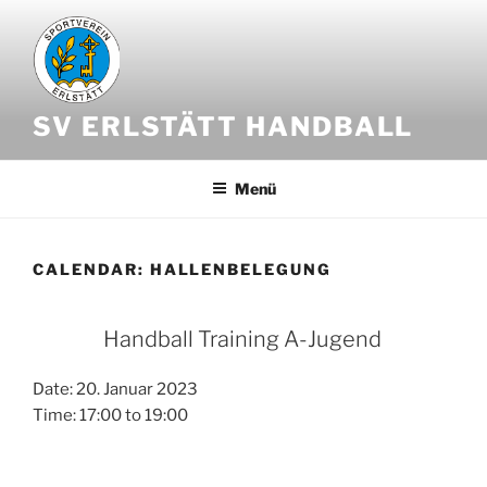
Zum
Inhalt
springen
SV ERLSTÄTT HANDBALL
Menü
CALENDAR:
HALLENBELEGUNG
Handball Training A-Jugend
Date:
20. Januar 2023
Time:
17:00
to
19:00