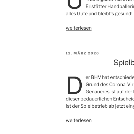
Erlstätter Handballer
alles Gute und bleibt’s gesund!
„Update
weiterlesen
zu
Covid-
19“
VERÖFFENTLICHT
12. MÄRZ 2020
AM
Spielb
D
er BHV hat entschieden
Grund des Corona-Viru
Genaueres ist auf de
dieser bedauerlichen Entsche
ist der Spielbetrieb ab jetzt ein
„Spielbetrieb
weiterlesen
19/20“