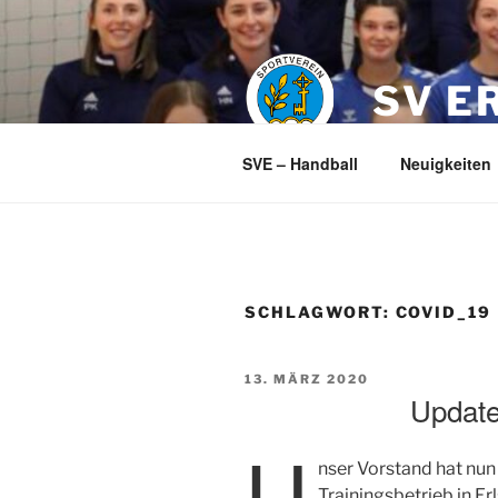
Zum
Inhalt
springen
SV E
SVE – Handball
Neuigkeiten
SCHLAGWORT:
COVID_19
VERÖFFENTLICHT
13. MÄRZ 2020
AM
Update
U
nser Vorstand hat nun
Trainingsbetrieb in Erl