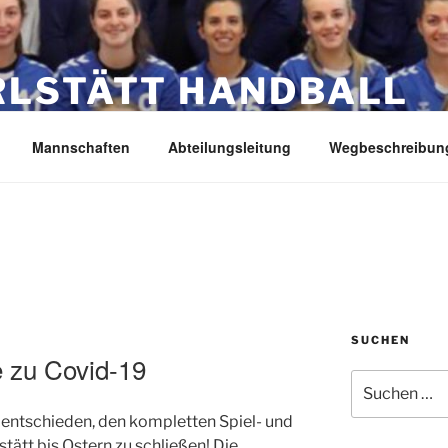
RLSTÄTT HANDBALL
Mannschaften
Abteilungsleitung
Wegbeschreibun
SUCHEN
 zu Covid-19
Suche
nach:
 entschieden, den kompletten Spiel- und
stätt bis Ostern zu schließen! Die